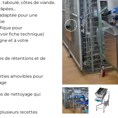
 : taboulé, côtes de viande,
 râpées…
, adaptée pour une
ope
<
ifique pour
voir fiche technique)
gne et à votre
es de rétentions et de
rties amovibles pour
yage
s de nettoyage qui
plusieurs recettes