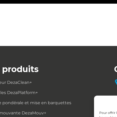
 produits
eur DezaClean+
lles DezaPlatform+
 pondérale et mise en barquettes
 mouvante DezaMouv+
Pour offrir