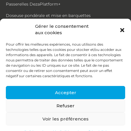
Passerelles DezaPlatform+
Doseuse pondérale et mise en barquettes
Gérer le consentement
Trémie mouvante DezaMouv+
aux cookies
Marmite
Pour offrir les meilleures expériences, nous utilisons des
technologies telles que les cookies pour stocker et/ou accéder aux
Contact
informations des appareils. Le fait de consentir à ces technologies
nous permettra de traiter des données telles que le comportement
de navigation ou les ID uniques sur ce site. Le fait de ne pas
87, rue du Ruisseau
consentir ou de retirer son consentement peut avoir un effet
négatif sur certaines caractéristiques et fonctions.
38070 St Quentin Fallavier
04 74 95 58 86
Accepter
contact@deza.fr
Refuser
|
|
Copyright © 2026
Mentions légales
Confidentialité
Voir les préférences
Une réalisation
Agence IDCOM