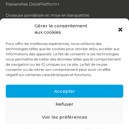
Passerelles DezaPlatform+
Doseuse pondérale et mise en barquettes
Gérer le consentement
Trémie mouvante DezaMouv+
aux cookies
Marmite
Pour offrir les meilleures expériences, nous utilisons des
technologies telles que les cookies pour stocker et/ou accéder aux
Contact
informations des appareils. Le fait de consentir à ces technologies
nous permettra de traiter des données telles que le comportement
de navigation ou les ID uniques sur ce site. Le fait de ne pas
87, rue du Ruisseau
consentir ou de retirer son consentement peut avoir un effet
négatif sur certaines caractéristiques et fonctions.
38070 St Quentin Fallavier
04 74 95 58 86
Accepter
contact@deza.fr
Refuser
|
|
Copyright © 2026
Mentions légales
Confidentialité
Voir les préférences
Une réalisation
Agence IDCOM