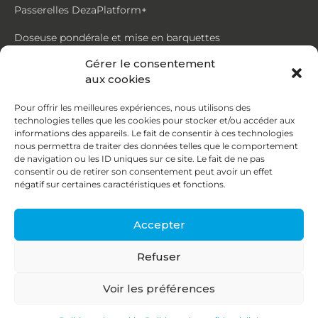
Passerelles DezaPlatform+
Doseuse pondérale et mise en barquettes
Gérer le consentement
Trémie mouvante DezaMouv+
aux cookies
Marmite
Pour offrir les meilleures expériences, nous utilisons des
technologies telles que les cookies pour stocker et/ou accéder aux
Contact
informations des appareils. Le fait de consentir à ces technologies
nous permettra de traiter des données telles que le comportement
de navigation ou les ID uniques sur ce site. Le fait de ne pas
87, rue du Ruisseau
consentir ou de retirer son consentement peut avoir un effet
négatif sur certaines caractéristiques et fonctions.
38070 St Quentin Fallavier
04 74 95 58 86
Accepter
contact@deza.fr
Refuser
|
|
Copyright © 2026
Mentions légales
Confidentialité
Voir les préférences
Une réalisation
Agence IDCOM