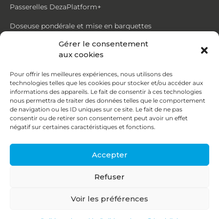
Passerelles DezaPlatform+
Doseuse pondérale et mise en barquettes
Gérer le consentement
Trémie mouvante DezaMouv+
aux cookies
Marmite
Pour offrir les meilleures expériences, nous utilisons des
technologies telles que les cookies pour stocker et/ou accéder aux
Contact
informations des appareils. Le fait de consentir à ces technologies
nous permettra de traiter des données telles que le comportement
de navigation ou les ID uniques sur ce site. Le fait de ne pas
87, rue du Ruisseau
consentir ou de retirer son consentement peut avoir un effet
négatif sur certaines caractéristiques et fonctions.
38070 St Quentin Fallavier
04 74 95 58 86
Accepter
contact@deza.fr
Refuser
|
|
Copyright © 2026
Mentions légales
Confidentialité
Voir les préférences
Une réalisation
Agence IDCOM