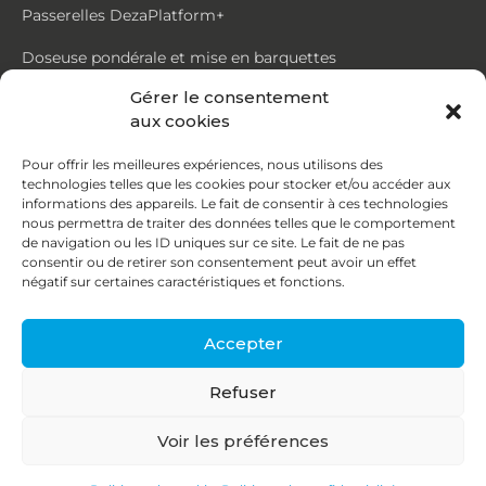
Passerelles DezaPlatform+
Doseuse pondérale et mise en barquettes
Gérer le consentement
Trémie mouvante DezaMouv+
aux cookies
Marmite
Pour offrir les meilleures expériences, nous utilisons des
technologies telles que les cookies pour stocker et/ou accéder aux
Contact
informations des appareils. Le fait de consentir à ces technologies
nous permettra de traiter des données telles que le comportement
de navigation ou les ID uniques sur ce site. Le fait de ne pas
87, rue du Ruisseau
consentir ou de retirer son consentement peut avoir un effet
négatif sur certaines caractéristiques et fonctions.
38070 St Quentin Fallavier
04 74 95 58 86
Accepter
contact@deza.fr
Refuser
|
|
Copyright © 2026
Mentions légales
Confidentialité
Voir les préférences
Une réalisation
Agence IDCOM