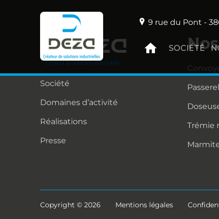
9 rue du Pont - 38
Nos
SOCIÉTÉ
N
Convoy
Société
Passere
Domaines d’activité
Doseuse
Réalisations
Trémie
Presse
Marmit
Copyright © 2026
Mentions légales
Confident