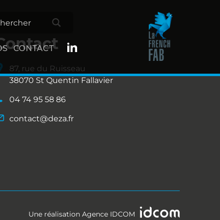
Contact
OS
CONTACT
87, rue du Ruisseau
38070 St Quentin Fallavier
04 74 95 58 86
contact@deza.fr
Une réalisation
Agence IDCOM