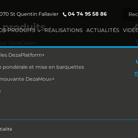
04 74 95 58 86
070 St Quentin Fallavier
 produits
OS PRODUITS
RÉALISATIONS
ACTUALITÉS
VIDÉ
eur DezaClean+
lles DezaPlatform+
 pondérale et mise en barquettes
 mouvante DezaMouv+
e
ialité