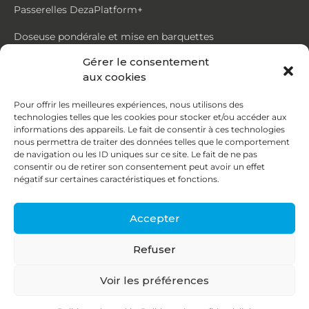
Passerelles DezaPlatform+
Doseuse pondérale et mise en barquettes
Gérer le consentement
Trémie mouvante DezaMouv+
aux cookies
Marmite
Pour offrir les meilleures expériences, nous utilisons des
technologies telles que les cookies pour stocker et/ou accéder aux
Contact
informations des appareils. Le fait de consentir à ces technologies
nous permettra de traiter des données telles que le comportement
de navigation ou les ID uniques sur ce site. Le fait de ne pas
87, rue du Ruisseau
consentir ou de retirer son consentement peut avoir un effet
négatif sur certaines caractéristiques et fonctions.
38070 St Quentin Fallavier
04 74 95 58 86
Accepter
contact@deza.fr
Refuser
|
|
Copyright © 2026
Mentions légales
Confidentialité
Voir les préférences
Une réalisation
Agence IDCOM