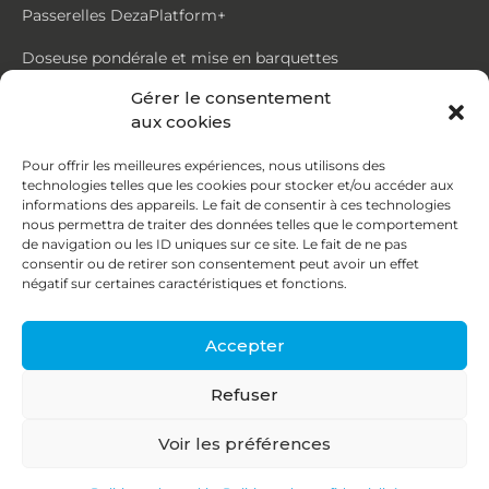
Passerelles DezaPlatform+
Doseuse pondérale et mise en barquettes
Gérer le consentement
Trémie mouvante DezaMouv+
aux cookies
Marmite
Pour offrir les meilleures expériences, nous utilisons des
technologies telles que les cookies pour stocker et/ou accéder aux
Contact
informations des appareils. Le fait de consentir à ces technologies
nous permettra de traiter des données telles que le comportement
de navigation ou les ID uniques sur ce site. Le fait de ne pas
87, rue du Ruisseau
consentir ou de retirer son consentement peut avoir un effet
négatif sur certaines caractéristiques et fonctions.
38070 St Quentin Fallavier
04 74 95 58 86
Accepter
contact@deza.fr
Refuser
|
|
Copyright © 2026
Mentions légales
Confidentialité
Voir les préférences
Une réalisation
Agence IDCOM