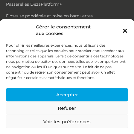
Passerelles DezaPlatform+
Doseuse pondérale et mise en barquettes
Gérer le consentement
Trémie mouvante DezaMouv+
aux cookies
Marmite
Pour offrir les meilleures expériences, nous utilisons des
technologies telles que les cookies pour stocker et/ou accéder aux
Contact
informations des appareils. Le fait de consentir à ces technologies
nous permettra de traiter des données telles que le comportement
de navigation ou les ID uniques sur ce site. Le fait de ne pas
87, rue du Ruisseau
consentir ou de retirer son consentement peut avoir un effet
négatif sur certaines caractéristiques et fonctions.
38070 St Quentin Fallavier
04 74 95 58 86
Accepter
contact@deza.fr
Refuser
|
|
Copyright © 2026
Mentions légales
Confidentialité
Voir les préférences
Une réalisation
Agence IDCOM