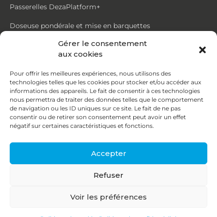
Passerelles DezaPlatform+
Doseuse pondérale et mise en barquettes
Gérer le consentement
Trémie mouvante DezaMouv+
aux cookies
Marmite
Pour offrir les meilleures expériences, nous utilisons des
technologies telles que les cookies pour stocker et/ou accéder aux
Contact
informations des appareils. Le fait de consentir à ces technologies
nous permettra de traiter des données telles que le comportement
de navigation ou les ID uniques sur ce site. Le fait de ne pas
87, rue du Ruisseau
consentir ou de retirer son consentement peut avoir un effet
négatif sur certaines caractéristiques et fonctions.
38070 St Quentin Fallavier
04 74 95 58 86
Accepter
contact@deza.fr
Refuser
|
|
Copyright © 2026
Mentions légales
Confidentialité
Voir les préférences
Une réalisation
Agence IDCOM