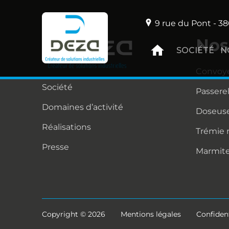
9 rue du Pont - 38
Nos
SOCIÉTÉ
N
Convoy
Société
Passere
Domaines d’activité
Doseuse
Réalisations
Trémie
Presse
Marmit
Copyright © 2026
Mentions légales
Confident