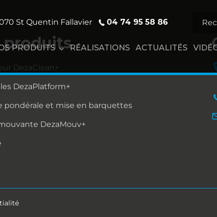
04 74 95 58 86
070 St Quentin Fallavier
 produits
OS PRODUITS
RÉALISATIONS
ACTUALITÉS
VIDÉ
eur DezaClean+
lles DezaPlatform+
 pondérale et mise en barquettes
 mouvante DezaMouv+
e
ialité