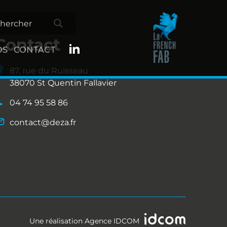
Contact
OS
CONTACT
87, rue du Ruisseau
38070 St Quentin Fallavier
04 74 95 58 86
contact@deza.fr
Une réalisation
Agence IDCOM