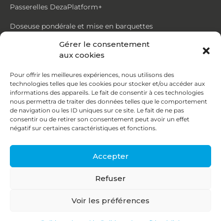
Passerelles DezaPlatform+
Doseuse pondérale et mise en barquettes
Gérer le consentement
Trémie mouvante DezaMouv+
aux cookies
Marmite
Pour offrir les meilleures expériences, nous utilisons des
technologies telles que les cookies pour stocker et/ou accéder aux
Contact
informations des appareils. Le fait de consentir à ces technologies
nous permettra de traiter des données telles que le comportement
de navigation ou les ID uniques sur ce site. Le fait de ne pas
87, rue du Ruisseau
consentir ou de retirer son consentement peut avoir un effet
négatif sur certaines caractéristiques et fonctions.
38070 St Quentin Fallavier
04 74 95 58 86
Accepter
contact@deza.fr
Refuser
|
|
Copyright © 2026
Mentions légales
Confidentialité
Voir les préférences
Une réalisation
Agence IDCOM