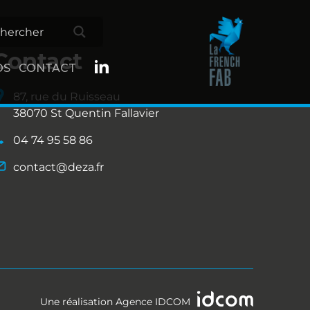
Contact
OS
CONTACT
87, rue du Ruisseau
38070 St Quentin Fallavier
04 74 95 58 86
contact@deza.fr
Une réalisation
Agence IDCOM