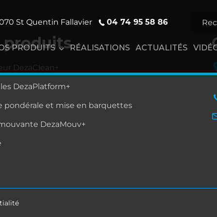
04 74 95 58 86
070 St Quentin Fallavier
 produits
OS PRODUITS
RÉALISATIONS
ACTUALITÉS
VIDÉ
eur DezaClean+
lles DezaPlatform+
 pondérale et mise en barquettes
 mouvante DezaMouv+
e
ialité