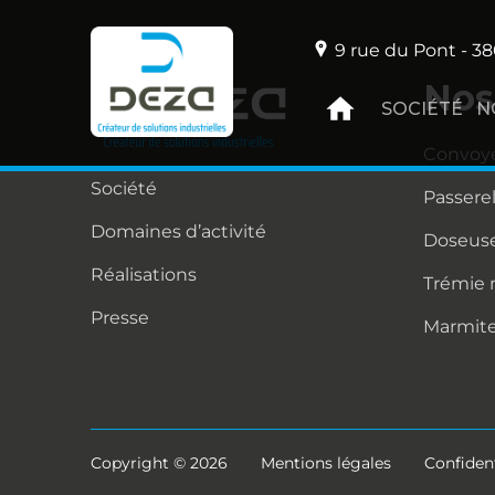
9 rue du Pont - 38
Nos
SOCIÉTÉ
N
Convoy
Société
Passere
Domaines d’activité
Doseuse
Réalisations
Trémie
Presse
Marmit
Copyright © 2026
Mentions légales
Confident