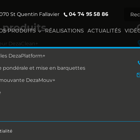
04 74 95 58 86
070 St Quentin Fallavier
 produits
OS PRODUITS
RÉALISATIONS
ACTUALITÉS
VIDÉ
eur DezaClean+
lles DezaPlatform+
 pondérale et mise en barquettes
 mouvante DezaMouv+
e
ialité