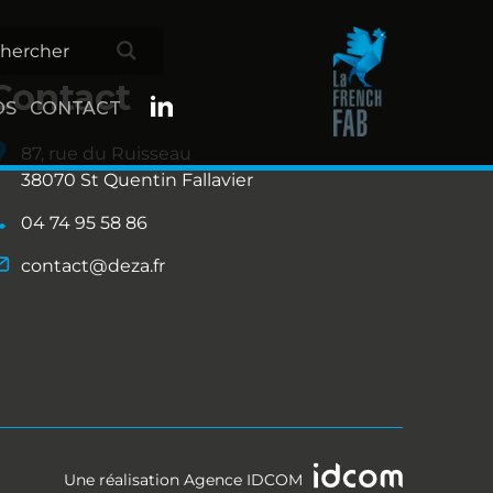
Contact
OS
CONTACT
87, rue du Ruisseau
38070 St Quentin Fallavier
04 74 95 58 86
contact@deza.fr
Une réalisation
Agence IDCOM