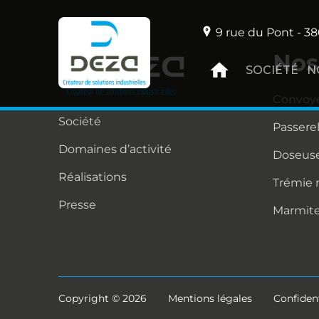
9 rue du Pont - 38
Nos
SOCIÉTÉ
N
Convoy
Société
Passere
Domaines d’activité
Doseuse
Réalisations
Trémie
Presse
Marmit
Copyright © 2026
Mentions légales
Confident