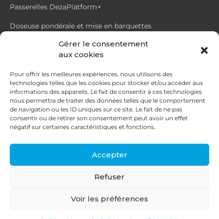
Passerelles DezaPlatform+
Doseuse pondérale et mise en barquettes
Gérer le consentement
Trémie mouvante DezaMouv+
aux cookies
Marmite
Pour offrir les meilleures expériences, nous utilisons des
technologies telles que les cookies pour stocker et/ou accéder aux
Contact
informations des appareils. Le fait de consentir à ces technologies
nous permettra de traiter des données telles que le comportement
de navigation ou les ID uniques sur ce site. Le fait de ne pas
87, rue du Ruisseau
consentir ou de retirer son consentement peut avoir un effet
négatif sur certaines caractéristiques et fonctions.
38070 St Quentin Fallavier
04 74 95 58 86
Accepter
contact@deza.fr
Refuser
|
|
Copyright © 2026
Mentions légales
Confidentialité
Voir les préférences
Une réalisation
Agence IDCOM