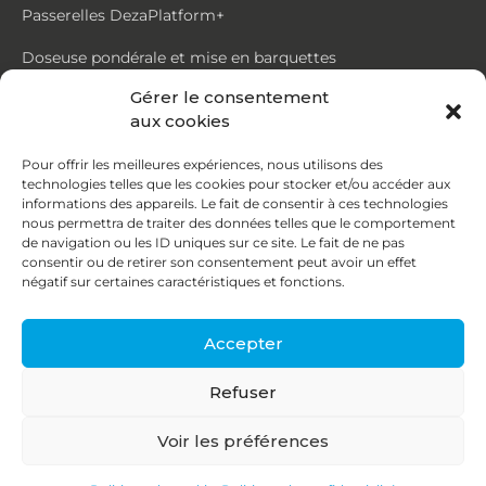
Passerelles DezaPlatform+
Doseuse pondérale et mise en barquettes
Gérer le consentement
Trémie mouvante DezaMouv+
aux cookies
Marmite
Pour offrir les meilleures expériences, nous utilisons des
technologies telles que les cookies pour stocker et/ou accéder aux
Contact
informations des appareils. Le fait de consentir à ces technologies
nous permettra de traiter des données telles que le comportement
de navigation ou les ID uniques sur ce site. Le fait de ne pas
87, rue du Ruisseau
consentir ou de retirer son consentement peut avoir un effet
négatif sur certaines caractéristiques et fonctions.
38070 St Quentin Fallavier
04 74 95 58 86
Accepter
contact@deza.fr
Refuser
|
|
Copyright © 2026
Mentions légales
Confidentialité
Voir les préférences
Une réalisation
Agence IDCOM