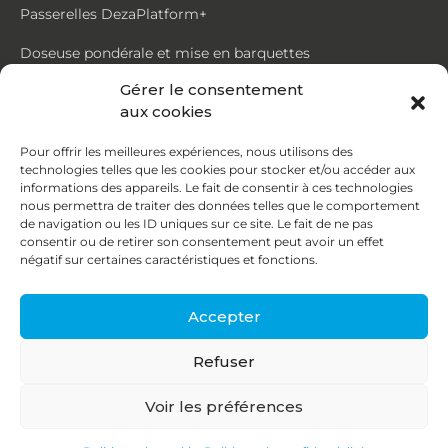
Passerelles DezaPlatform+
Doseuse pondérale et mise en barquettes
Gérer le consentement
Trémie mouvante DezaMouv+
aux cookies
Marmite
Pour offrir les meilleures expériences, nous utilisons des
technologies telles que les cookies pour stocker et/ou accéder aux
Contact
informations des appareils. Le fait de consentir à ces technologies
nous permettra de traiter des données telles que le comportement
de navigation ou les ID uniques sur ce site. Le fait de ne pas
87, rue du Ruisseau
consentir ou de retirer son consentement peut avoir un effet
négatif sur certaines caractéristiques et fonctions.
38070 St Quentin Fallavier
04 74 95 58 86
Accepter
contact@deza.fr
Refuser
|
|
Copyright © 2026
Mentions légales
Confidentialité
Voir les préférences
Une réalisation
Agence IDCOM