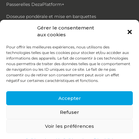
Passerelles DezaPlatform+
Doseuse pondérale et mise en barquettes
Gérer le consentement
Trémie mouvante DezaMouv+
aux cookies
Marmite
Pour offrir les meilleures expériences, nous utilisons des
technologies telles que les cookies pour stocker et/ou accéder aux
Contact
informations des appareils. Le fait de consentir à ces technologies
nous permettra de traiter des données telles que le comportement
de navigation ou les ID uniques sur ce site. Le fait de ne pas
87, rue du Ruisseau
consentir ou de retirer son consentement peut avoir un effet
négatif sur certaines caractéristiques et fonctions.
38070 St Quentin Fallavier
04 74 95 58 86
Accepter
contact@deza.fr
Refuser
|
|
Copyright © 2026
Mentions légales
Confidentialité
Voir les préférences
Une réalisation
Agence IDCOM