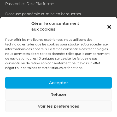
Passerelles DezaPlatform+
Doseuse pondérale et mise en barquettes
Gérer le consentement
Trémie mouvante DezaMouv+
aux cookies
Marmite
Pour offrir les meilleures expériences, nous utilisons des
technologies telles que les cookies pour stocker et/ou accéder aux
Contact
informations des appareils. Le fait de consentir à ces technologies
nous permettra de traiter des données telles que le comportement
de navigation ou les ID uniques sur ce site. Le fait de ne pas
87, rue du Ruisseau
consentir ou de retirer son consentement peut avoir un effet
négatif sur certaines caractéristiques et fonctions.
38070 St Quentin Fallavier
04 74 95 58 86
Accepter
contact@deza.fr
Refuser
|
|
Copyright © 2026
Mentions légales
Confidentialité
Voir les préférences
Une réalisation
Agence IDCOM