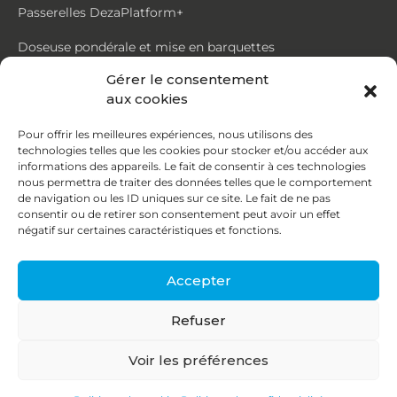
Passerelles DezaPlatform+
Doseuse pondérale et mise en barquettes
Gérer le consentement
Trémie mouvante DezaMouv+
aux cookies
Marmite
Pour offrir les meilleures expériences, nous utilisons des
technologies telles que les cookies pour stocker et/ou accéder aux
Contact
informations des appareils. Le fait de consentir à ces technologies
nous permettra de traiter des données telles que le comportement
de navigation ou les ID uniques sur ce site. Le fait de ne pas
87, rue du Ruisseau
consentir ou de retirer son consentement peut avoir un effet
négatif sur certaines caractéristiques et fonctions.
38070 St Quentin Fallavier
04 74 95 58 86
Accepter
contact@deza.fr
Refuser
|
|
Copyright © 2026
Mentions légales
Confidentialité
Voir les préférences
Une réalisation
Agence IDCOM