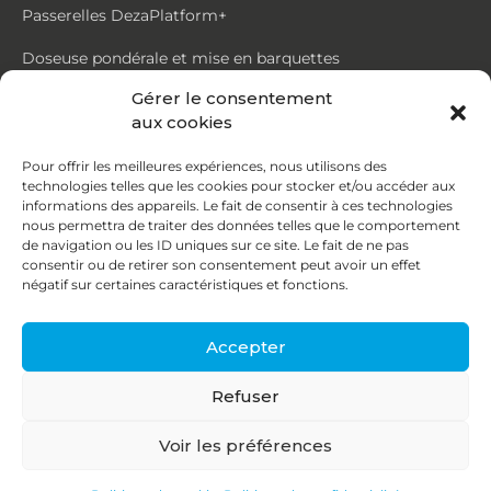
Passerelles DezaPlatform+
Doseuse pondérale et mise en barquettes
Gérer le consentement
Trémie mouvante DezaMouv+
aux cookies
Marmite
Pour offrir les meilleures expériences, nous utilisons des
technologies telles que les cookies pour stocker et/ou accéder aux
Contact
informations des appareils. Le fait de consentir à ces technologies
nous permettra de traiter des données telles que le comportement
de navigation ou les ID uniques sur ce site. Le fait de ne pas
87, rue du Ruisseau
consentir ou de retirer son consentement peut avoir un effet
négatif sur certaines caractéristiques et fonctions.
38070 St Quentin Fallavier
04 74 95 58 86
Accepter
contact@deza.fr
Refuser
|
|
Copyright © 2026
Mentions légales
Confidentialité
Voir les préférences
Une réalisation
Agence IDCOM