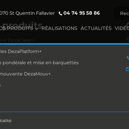
04 74 95 58 86
070 St Quentin Fallavier
 produits
OS PRODUITS
RÉALISATIONS
ACTUALITÉS
VIDÉ
eur DezaClean+
lles DezaPlatform+
 pondérale et mise en barquettes
 mouvante DezaMouv+
e
ialité