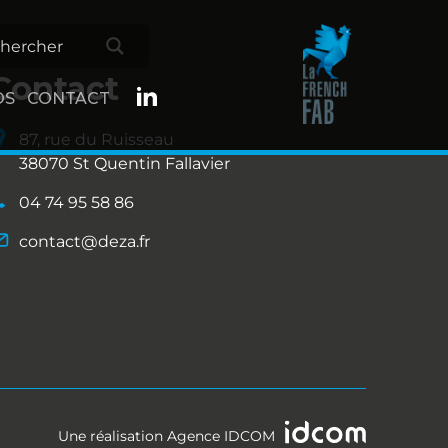
Contact
OS
CONTACT
87, rue du Ruisseau
38070 St Quentin Fallavier
04 74 95 58 86
contact@deza.fr
Une réalisation
Agence IDCOM