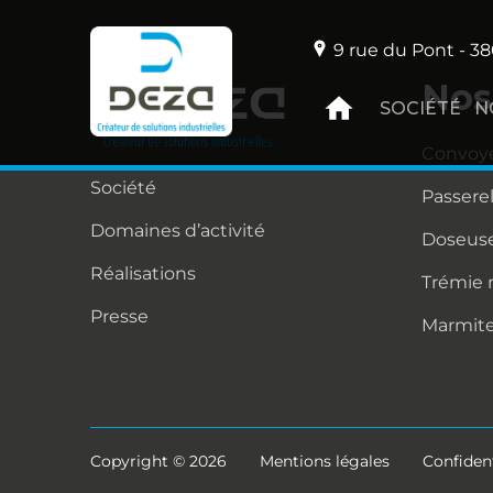
9 rue du Pont - 38
Nos
SOCIÉTÉ
N
Convoy
Société
Passere
Domaines d’activité
Doseuse
Réalisations
Trémie
Presse
Marmit
Copyright © 2026
Mentions légales
Confident