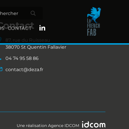
Contact
OS
CONTACT
87, rue du Ruisseau
38070 St Quentin Fallavier
04 74 95 58 86
contact@deza.fr
Une réalisation
Agence IDCOM