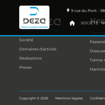
9 rue du Pont - 38
Nos
SOCIÉTÉ
N
Convoy
Société
Passere
Domaines d’activité
Doseuse
Réalisations
Trémie
Presse
Marmit
Copyright © 2026
Mentions légales
Confident