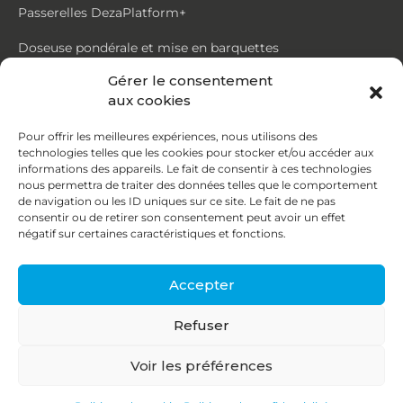
Passerelles DezaPlatform+
Doseuse pondérale et mise en barquettes
Gérer le consentement
Trémie mouvante DezaMouv+
aux cookies
Marmite
Pour offrir les meilleures expériences, nous utilisons des
technologies telles que les cookies pour stocker et/ou accéder aux
Contact
informations des appareils. Le fait de consentir à ces technologies
nous permettra de traiter des données telles que le comportement
de navigation ou les ID uniques sur ce site. Le fait de ne pas
87, rue du Ruisseau
consentir ou de retirer son consentement peut avoir un effet
négatif sur certaines caractéristiques et fonctions.
38070 St Quentin Fallavier
04 74 95 58 86
Accepter
contact@deza.fr
Refuser
|
|
Copyright © 2026
Mentions légales
Confidentialité
Voir les préférences
Une réalisation
Agence IDCOM