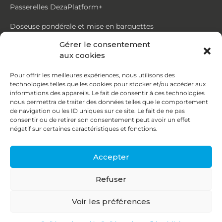
Passerelles DezaPlatform+
Doseuse pondérale et mise en barquettes
Gérer le consentement
Trémie mouvante DezaMouv+
aux cookies
Marmite
Pour offrir les meilleures expériences, nous utilisons des
technologies telles que les cookies pour stocker et/ou accéder aux
Contact
informations des appareils. Le fait de consentir à ces technologies
nous permettra de traiter des données telles que le comportement
de navigation ou les ID uniques sur ce site. Le fait de ne pas
87, rue du Ruisseau
consentir ou de retirer son consentement peut avoir un effet
négatif sur certaines caractéristiques et fonctions.
38070 St Quentin Fallavier
04 74 95 58 86
Accepter
contact@deza.fr
Refuser
|
|
Copyright © 2026
Mentions légales
Confidentialité
Voir les préférences
Une réalisation
Agence IDCOM