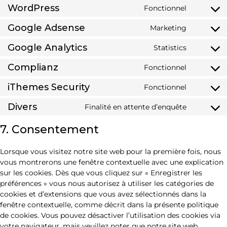
WordPress
Fonctionnel
Consent
to
Google Adsense
Marketing
Consent
service
to
wordpres
Google Analytics
Statistics
Consent
service
to
google-
Complianz
Fonctionnel
Consent
service
adsense
to
google-
iThemes Security
Fonctionnel
Consent
service
analytics
to
complian
Divers
Finalité en attente d’enquête
Consent
service
to
ithemes-
7. Consentement
service
security
divers
Lorsque vous visitez notre site web pour la première fois, nous
vous montrerons une fenêtre contextuelle avec une explication
sur les cookies. Dès que vous cliquez sur « Enregistrer les
préférences » vous nous autorisez à utiliser les catégories de
cookies et d’extensions que vous avez sélectionnés dans la
fenêtre contextuelle, comme décrit dans la présente politique
de cookies. Vous pouvez désactiver l’utilisation des cookies via
votre navigateur, mais veuillez noter que notre site web