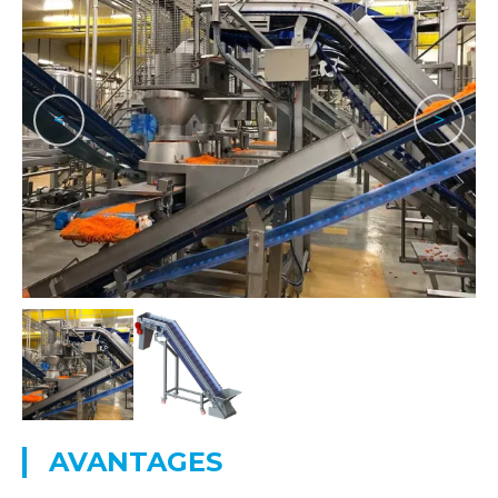
<
>
AVANTAGES