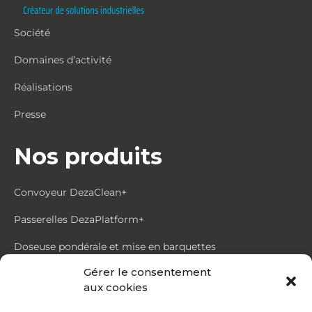
Société
Domaines d’activité
Réalisations
Presse
Nos produits
Convoyeur DezaClean+
Passerelles DezaPlatform+
Doseuse pondérale et mise en barquettes
Gérer le consentement
Trémie mouvante DezaMouv+
aux cookies
Marmite