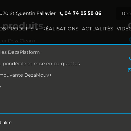
04 74 95 58 86
070 St Quentin Fallavier
 produits
OS PRODUITS
RÉALISATIONS
ACTUALITÉS
VIDÉ
eur DezaClean+
lles DezaPlatform+
 pondérale et mise en barquettes
 mouvante DezaMouv+
e
ialité