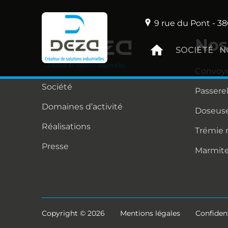
9 rue du Pont - 38
Nos
SOCIÉTÉ
N
Convoy
Société
Passere
Domaines d’activité
Doseuse
Réalisations
Trémie
Presse
Marmit
Copyright © 2026
Mentions légales
Confident