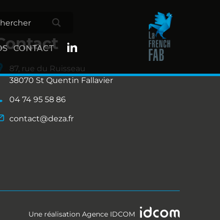
Contact
OS
CONTACT
87, rue du Ruisseau
38070 St Quentin Fallavier
04 74 95 58 86
contact@deza.fr
Une réalisation
Agence IDCOM