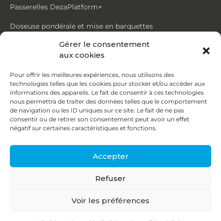
Passerelles DezaPlatform+
Doseuse pondérale et mise en barquettes
Gérer le consentement
Trémie mouvante DezaMouv+
aux cookies
Marmite
Pour offrir les meilleures expériences, nous utilisons des
technologies telles que les cookies pour stocker et/ou accéder aux
Contact
informations des appareils. Le fait de consentir à ces technologies
nous permettra de traiter des données telles que le comportement
de navigation ou les ID uniques sur ce site. Le fait de ne pas
87, rue du Ruisseau
consentir ou de retirer son consentement peut avoir un effet
négatif sur certaines caractéristiques et fonctions.
38070 St Quentin Fallavier
04 74 95 58 86
Accepter
contact@deza.fr
Refuser
|
|
Copyright © 2026
Mentions légales
Confidentialité
Voir les préférences
Une réalisation
Agence IDCOM