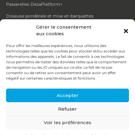
Passerelles DezaPlatform+
Doseuse pondérale et mise en barquettes
Gérer le consentement
Trémie mouvante DezaMouv+
aux cookies
Marmite
Pour offrir les meilleures expériences, nous utilisons des
technologies telles que les cookies pour stocker et/ou accéder aux
Contact
informations des appareils. Le fait de consentir à ces technologies
nous permettra de traiter des données telles que le comportement
de navigation ou les ID uniques sur ce site. Le fait de ne pas
87, rue du Ruisseau
consentir ou de retirer son consentement peut avoir un effet
négatif sur certaines caractéristiques et fonctions.
38070 St Quentin Fallavier
04 74 95 58 86
Accepter
contact@deza.fr
Refuser
|
|
Copyright © 2026
Mentions légales
Confidentialité
Voir les préférences
Une réalisation
Agence IDCOM