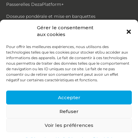
Passerelles DezaPlatform+
Doseuse pondérale et mise en barquettes
Gérer le consentement
Trémie mouvante DezaMouv+
aux cookies
Marmite
Pour offrir les meilleures expériences, nous utilisons des
technologies telles que les cookies pour stocker et/ou accéder aux
Contact
informations des appareils. Le fait de consentir à ces technologies
nous permettra de traiter des données telles que le comportement
de navigation ou les ID uniques sur ce site. Le fait de ne pas
87, rue du Ruisseau
consentir ou de retirer son consentement peut avoir un effet
négatif sur certaines caractéristiques et fonctions.
38070 St Quentin Fallavier
04 74 95 58 86
Accepter
contact@deza.fr
Refuser
|
|
Copyright © 2026
Mentions légales
Confidentialité
Voir les préférences
Une réalisation
Agence IDCOM