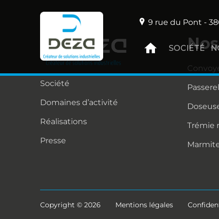
9 rue du Pont - 38
Nos
SOCIÉTÉ
N
Convoy
Société
Passere
Domaines d’activité
Doseuse
Réalisations
Trémie
Presse
Marmit
Copyright © 2026
Mentions légales
Confident