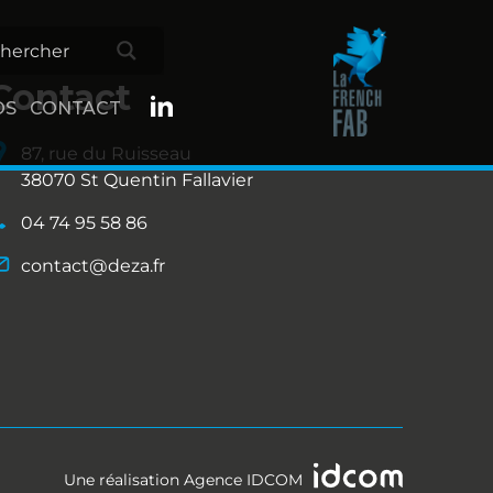
Contact
OS
CONTACT
87, rue du Ruisseau
38070 St Quentin Fallavier
04 74 95 58 86
contact@deza.fr
Une réalisation
Agence IDCOM