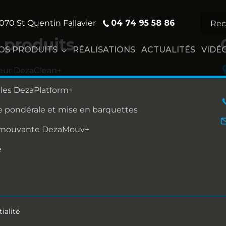
04 74 95 58 86
070 St Quentin Fallavier
 produits
OS PRODUITS
RÉALISATIONS
ACTUALITÉS
VIDÉ
eur DezaClean+
lles DezaPlatform+
 pondérale et mise en barquettes
 mouvante DezaMouv+
e
ialité